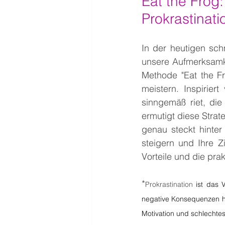
Eat the Frog
Prokrastinati
In der heutigen sch
unsere Aufmerksamkei
Methode "Eat the Fr
meistern. Inspirier
sinngemäß riet, di
ermutigt diese Stra
genau steckt hinter
steigern und Ihre Z
Vorteile und die pr
*
Prokrastination 
ist das 
negative Konsequenzen ha
Motivation und schlechte