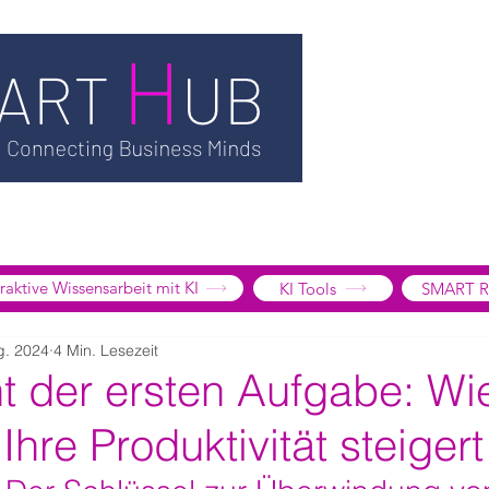
TSMART AI
MEDIATHEK
BLOG
INFORMATION
SMART
EDGE LIBRARY
SMART FOCUS
ÜBER UNS
SHOP
K
tive Wissensarbeit mit KI
KI Tools
SMART R
g. 2024
4 Min. Lesezeit
t der ersten Aufgabe: Wie
Ihre Produktivität steigert