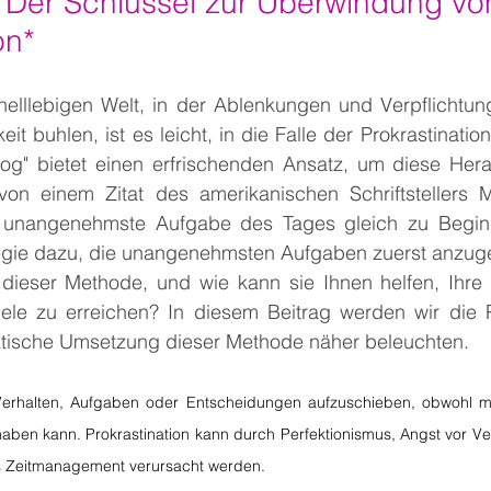
: Der Schlüssel zur Überwindung vo
on*
nelllebigen Welt, in der Ablenkungen und Verpflichtun
t buhlen, ist es leicht, in die Falle der Prokrastination
og" bietet einen erfrischenden Ansatz, um diese Hera
t von einem Zitat des amerikanischen Schriftstellers M
e unangenehmste Aufgabe des Tages gleich zu Beginn
tegie dazu, die unangenehmsten Aufgaben zuerst anzug
 dieser Methode, und wie kann sie Ihnen helfen, Ihre P
iele zu erreichen? In diesem Beitrag werden wir die Ph
aktische Umsetzung dieser Methode näher beleuchten.
Verhalten, Aufgaben oder Entscheidungen aufzuschieben, obwohl ma
ben kann. Prokrastination kann durch Perfektionismus, Angst vor V
s Zeitmanagement verursacht werden.