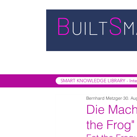
STARTSEITE
LEISTUNGEN
BUIL
SMART INSIGHTS
SMART KNOWL
SMART KNOWLEDGE LIBRARY - Interak
Bernhard Metzger
30. Au
Die Mach
the Frog" 