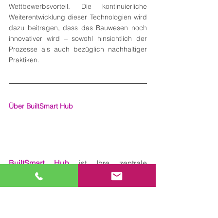
Wettbewerbsvorteil. Die kontinuierliche 
Weiterentwicklung dieser Technologien wird 
dazu beitragen, dass das Bauwesen noch 
innovativer wird – sowohl hinsichtlich der 
Prozesse als auch bezüglich nachhaltiger 
Praktiken.
Über BuiltSmart Hub
BuiltSmart Hub
 ist Ihre zentrale 
Plattform für innovative Technologien, 
Baupraktiken und Produkte, die das 
Planen, Bauen und Managen von 
Projekten effizienter und fortschrittlicher 