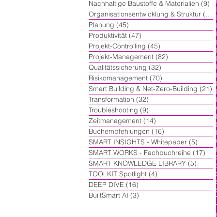
Nachhaltige Baustoffe & Materialien
(9)
9 
Organisationsentwicklung & Struktur
(60)
Planung
(45)
45 Beiträge
Produktivität
(47)
47 Beiträge
Projekt-Controlling
(45)
45 Beiträge
Projekt-Management
(82)
82 Beiträge
Qualitätssicherung
(32)
32 Beiträge
Risikomanagement
(70)
70 Beiträge
Smart Building & Net-Zero-Building
(21)
2
Transformation
(32)
32 Beiträge
Troubleshooting
(9)
9 Beiträge
Zeitmanagement
(14)
14 Beiträge
Buchempfehlungen
(16)
16 Beiträge
SMART INSIGHTS - Whitepaper
(5)
5 Beit
SMART WORKS - Fachbuchreihe
(17)
17 
SMART KNOWLEDGE LIBRARY
(5)
5 Beit
TOOLKIT Spotlight
(4)
4 Beiträge
DEEP DIVE
(16)
16 Beiträge
BuiltSmart AI
(3)
3 Beiträge