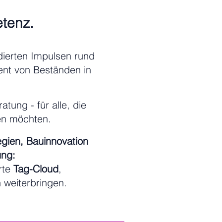
etenz.
ierten Impulsen rund
nt von Beständen in
tung - für alle, die
len möchten.
egien, Bauinnovation
ung:
rte
Tag-Cloud
,
h weiterbringen.