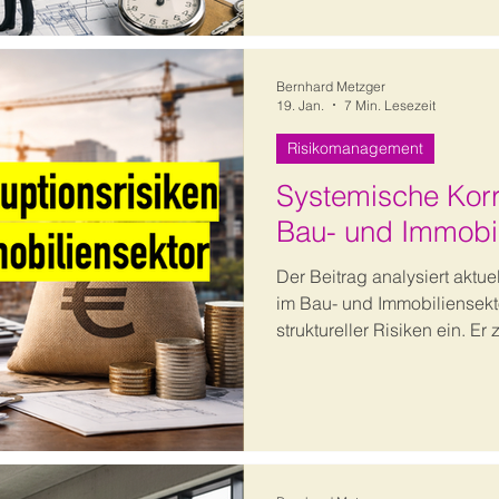
Bernhard Metzger
19. Jan.
7 Min. Lesezeit
Risikomanagement
Systemische Korr
Bau- und Immobil
Der Beitrag analysiert aktue
im Bau- und Immobiliensekt
struktureller Risiken ein. E
und Risikomanagement wirk
um systemische Schwächen 
steuern.