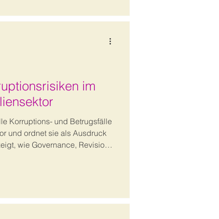
uptionsrisiken im
iensektor
lle Korruptions- und Betrugsfälle
or und ordnet sie als Ausdruck
r zeigt, wie Governance, Revision
sam gestaltet werden können,
frühzeitig zu erkennen und zu