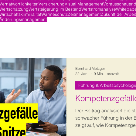
Vernatwortlichkeiten
Versicherung
Visual Management
Vorausschauend
Wertschätzung
Wertsteigerung im Bestand
Wertstromanalyse
Whitepap
Wirtschaftskriminalität
Wärmeschutz
Zeitmanagement
Zukunft der Arbeit
Änderungsmanagement
Bernhard Metzger
22. Jan.
9 Min. Lesezeit
Führung & Arbeitspsychologi
Kompetenzgefälle
Der Beitrag analysiert die s
schwacher Führung in der B
zeigt auf, wie Kompetenzgef
Motivation und Produktivitä