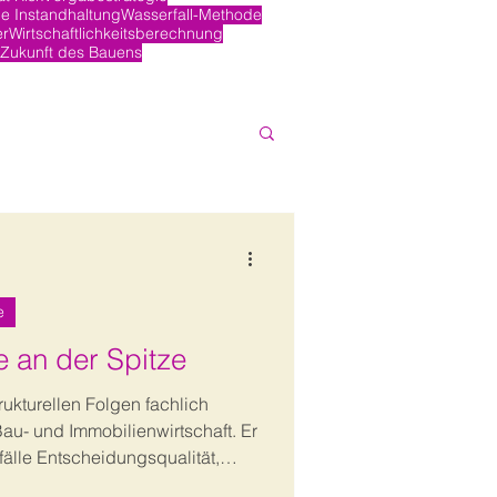
e Instandhaltung
Wasserfall-Methode
er
Wirtschaftlichkeitsberechnung
Zukunft des Bauens
e
 an der Spitze
trukturellen Folgen fachlich
au- und Immobilienwirtschaft. Er
älle Entscheidungsqualität,
t beeinträchtigen und welche