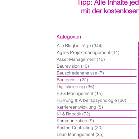
Tipp: Alle Inhalte je
mit der kostenlose
Kategorien
Alle Blogbeiträge
(344)
344 Beiträge
Agiles Projektmanagement
(11)
11 Beiträ
Asset-Management
(10)
10 Beiträge
Baurevision
(13)
13 Beiträge
Bauschadenanalyse
(7)
7 Beiträge
Bautechnik
(22)
22 Beiträge
Digitalisierung
(36)
36 Beiträge
ESG Management
(15)
15 Beiträge
Führung & Arbeitspsychologie
(36)
36 Bei
Karriereentwicklung
(5)
5 Beiträge
KI & Robotik
(72)
72 Beiträge
Kommunikation
(9)
9 Beiträge
Kosten-Controlling
(30)
30 Beiträge
Lean Management
(25)
25 Beiträge