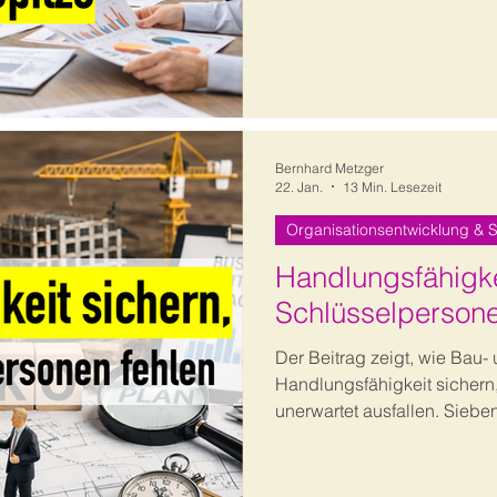
Maßnahmen Organisationen 
Steuerungsfähigkeit zurüc
Bernhard Metzger
22. Jan.
13 Min. Lesezeit
Organisationsentwicklung & S
Handlungsfähigke
Schlüsselpersone
Der Beitrag zeigt, wie Bau
Handlungsfähigkeit sicher
unerwartet ausfallen. Siebe
verbinden Notfallmanageme
organisationale Resilienz z
Handlungsrahmen für Entsc