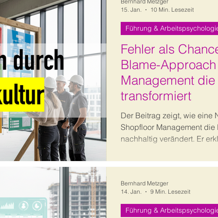
Bernhard Metzger
15. Jan.
10 Min. Lesezeit
Führung & Arbeitspsychologi
Fehler als Chanc
Blame-Approach 
Management die 
transformiert
Der Beitrag zeigt, wie eine
Shopfloor Management die B
nachhaltig verändert. Er er
und systematisches Lernen e
Qualität und Zukunftsfähigke
Bernhard Metzger
14. Jan.
9 Min. Lesezeit
Führung & Arbeitspsychologi