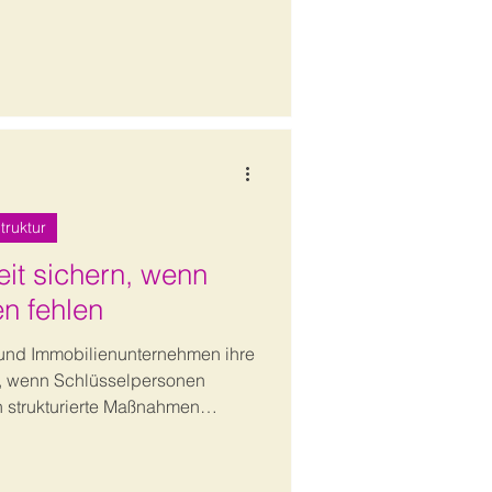
ergreifen müssen, um
kzugewinnen.
truktur
it sichern, wenn
n fehlen
- und Immobilienunternehmen ihre
n, wenn Schlüsselpersonen
n strukturierte Maßnahmen
nt, Wissenssicherung und
u einem praxistauglichen
heiderinnen und Entscheider.