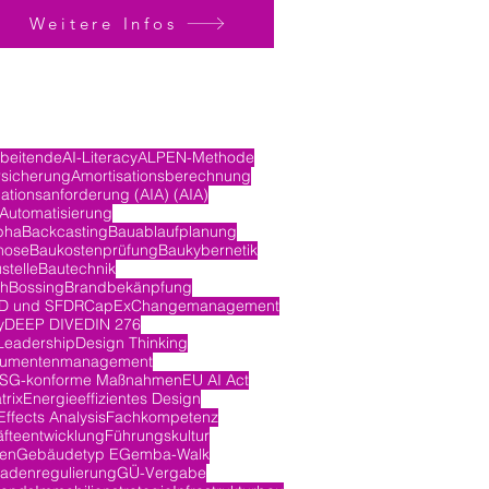
Weitere Infos
rbeitende
AI-Literacy
ALPEN-Methode
rsicherung
Amortisationsberechnung
ationsanforderung (AIA) (AIA)
Automatisierung
pha
Backcasting
Bauablaufplanung
nose
Baukostenprüfung
Baukybernetik
stelle
Bautechnik
ch
Bossing
Brandbekänpfung
D und SFDR
CapEx
Changemanagement
y
DEEP DIVE
DIN 276
Leadership
Design Thinking
umentenmanagement
SG-konforme Maßnahmen
EU AI Act
trix
Energieeffizientes Design
ffects Analysis
Fachkompetenz
fteentwicklung
Führungskultur
en
Gebäudetyp E
Gemba-Walk
adenregulierung
GÜ-Vergabe