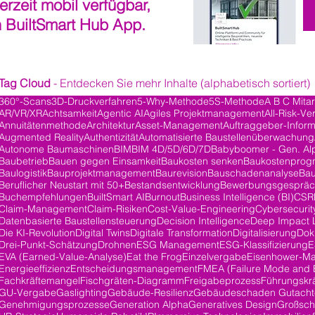
derzeit mobil verfügbar,
n BuiltSmart Hub App.
Tag Cloud
- Entdecken Sie mehr Inhalte (alphabetisch sortiert)
360°-Scans
3D-Druckverfahren
5-Why-Methode
5S-Methode
A B C Mita
AR/VR/XR
Achtsamkeit
Agentic AI
Agiles Projektmanagement
All-Risk-Ve
ge
Annuitätenmethode
Architektur
Asset-Management
Auftraggeber-Inform
Augmented Reality
Authentizität
Automatisierte Baustellenüberwachung
Autonome Baumaschinen
BIM
BIM 4D/5D/6D/7D
Babyboomer - Gen. Al
Baubetrieb
Bauen gegen Einsamkeit
Baukosten senken
Baukostenprog
Baulogistik
Bauprojektmanagement
Baurevision
Bauschadenanalyse
Bau
Beruflicher Neustart mit 50+
Bestandsentwicklung
Bewerbungsgesprä
Buchempfehlungen
BuiltSmart AI
Burnout
Business Intelligence (BI)
CSR
Claim-Management
Claim-Risiken
Cost-Value-Engineering
Cybersecurit
Datenbasierte Baustellensteuerung
Decision Intelligence
Deep Impact 
träge
Die KI-Revolution
Digital Twins
Digitale Transformation
Digitalisierung
Dok
Drei-Punkt-Schätzung
Drohnen
ESG Management
ESG-Klassifizierung
E
EVA (Earned-Value-Analyse)
Eat the Frog
Einzelvergabe
Eisenhower-Ma
Energieeffizienz
Entscheidungsmanagement
FMEA (Failure Mode and E
Fachkräftemangel
Fischgräten-Diagramm
Freigabeprozess
Führungskrä
GU-Vergabe
Gaslighting
Gebäude-Resilienz
Gebäudeschaden Gutacht
Genehmigungsprozesse
Generation Alpha
Generatives Design
Großsch