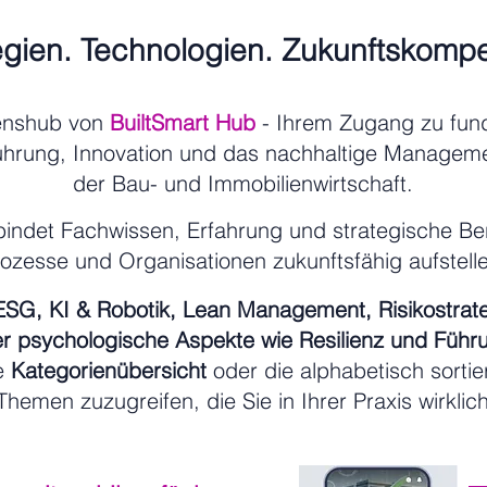
egien. Technologien. Zukunftskomp
enshub von
BuiltSmart Hub
- Ihrem Zugang zu fund
ührung, Innovation und das nachhaltige Manageme
der Bau- und Immobilienwirtschaft.
indet Fachwissen, Erfahrung und strategische Bera
rozesse und Organisationen zukunftsfähig aufstel
 ESG, KI & Robotik, Lean Management, Risikostrat
r psychologische Aspekte wie Resilienz und Führ
ie
Kategorienübersicht
oder die alphabetisch sortie
Themen zuzugreifen, die Sie in Ihrer Praxis wirklic