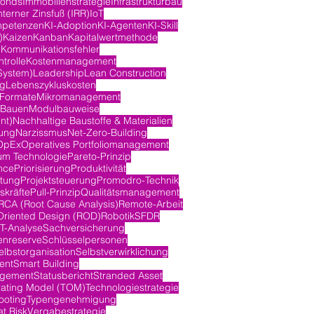
fonds
Immobilienstrategie
Infrastrukturbau
nterner Zinsfuß (IRR)
IoT
mpetenzen
KI-Adoption
KI-Agenten
KI-Skill
)
Kaizen
Kanban
Kapitalwertmethode
n
Kommunikationsfehler
trolle
Kostenmanagement
System)
Leadership
Lean Construction
ng
Lebenszykluskosten
-Formate
Mikromanagement
 Bauen
Modulbauweise
nt)
Nachhaltige Baustoffe & Materialien
ung
Narzissmus
Net-Zero-Building
OpEx
Operatives Portfoliomanagement
m Technologie
Pareto-Prinzip
nce
Priorisierung
Produktivität
itung
Projektsteuerung
Promodro-Technik
skräfte
Pull-Prinzip
Qualitätsmanagement
RCA (Root Cause Analysis)
Remote-Arbeit
Oriented Design (ROD)
Robotik
SFDR
-Analyse
Sachversicherung
nreserve
Schlüsselpersonen
elbstorganisation
Selbstverwirklichung
ent
Smart Building
agement
Statusbericht
Stranded Asset
rating Model (TOM)
Technologiestrategie
ooting
Typengenehmigung
at Risk
Vergabestrategie