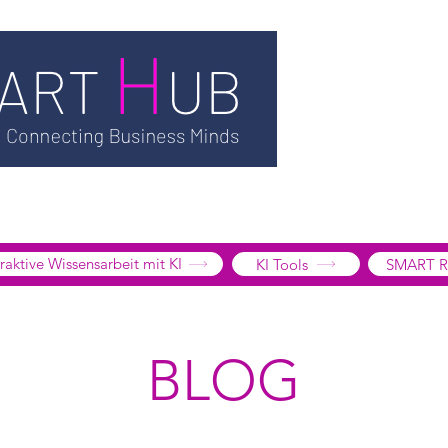
TSMART AI
MEDIATHEK
BLOG
INFORMATION
SMART
EDGE LIBRARY
SMART FOCUS
ÜBER UNS
SHOP
K
tive Wissensarbeit mit KI
KI Tools
SMART R
BLOG