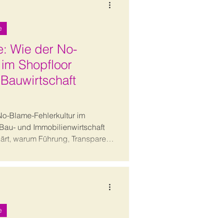
e
e: Wie der No-
im Shopfloor
Bauwirtschaft
 No-Blame-Fehlerkultur im
au- und Immobilienwirtschaft
klärt, warum Führung, Transparenz
ntscheidend für Produktivität,
it sind.
e