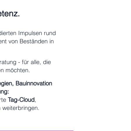
etenz.
ierten Impulsen rund
nt von Beständen in
tung - für alle, die
len möchten.
egien, Bauinnovation
ung:
rte
Tag-Cloud
,
h weiterbringen.