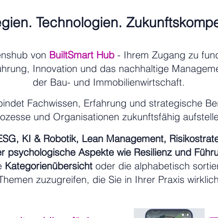
egien. Technologien. Zukunftskomp
enshub von
BuiltSmart Hub
- Ihrem Zugang zu fund
ührung, Innovation und das nachhaltige Manageme
der Bau- und Immobilienwirtschaft.
indet Fachwissen, Erfahrung und strategische Bera
rozesse und Organisationen zukunftsfähig aufstel
 ESG, KI & Robotik, Lean Management, Risikostrat
r psychologische Aspekte wie Resilienz und Führ
ie
Kategorienübersicht
oder die alphabetisch sortie
Themen zuzugreifen, die Sie in Ihrer Praxis wirklic