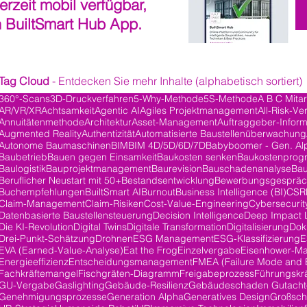
derzeit mobil verfügbar,
n BuiltSmart Hub App.
Tag Cloud
- Entdecken Sie mehr Inhalte (alphabetisch sortiert)
360°-Scans
3D-Druckverfahren
5-Why-Methode
5S-Methode
A B C Mita
AR/VR/XR
Achtsamkeit
Agentic AI
Agiles Projektmanagement
All-Risk-Ve
ge
Annuitätenmethode
Architektur
Asset-Management
Auftraggeber-Inform
Augmented Reality
Authentizität
Automatisierte Baustellenüberwachung
Autonome Baumaschinen
BIM
BIM 4D/5D/6D/7D
Babyboomer - Gen. Al
Baubetrieb
Bauen gegen Einsamkeit
Baukosten senken
Baukostenprog
Baulogistik
Bauprojektmanagement
Baurevision
Bauschadenanalyse
Bau
Beruflicher Neustart mit 50+
Bestandsentwicklung
Bewerbungsgesprä
Buchempfehlungen
BuiltSmart AI
Burnout
Business Intelligence (BI)
CSR
Claim-Management
Claim-Risiken
Cost-Value-Engineering
Cybersecurit
Datenbasierte Baustellensteuerung
Decision Intelligence
Deep Impact 
träge
Die KI-Revolution
Digital Twins
Digitale Transformation
Digitalisierung
Dok
Drei-Punkt-Schätzung
Drohnen
ESG Management
ESG-Klassifizierung
E
EVA (Earned-Value-Analyse)
Eat the Frog
Einzelvergabe
Eisenhower-Ma
Energieeffizienz
Entscheidungsmanagement
FMEA (Failure Mode and E
Fachkräftemangel
Fischgräten-Diagramm
Freigabeprozess
Führungskrä
GU-Vergabe
Gaslighting
Gebäude-Resilienz
Gebäudeschaden Gutacht
Genehmigungsprozesse
Generation Alpha
Generatives Design
Großsch