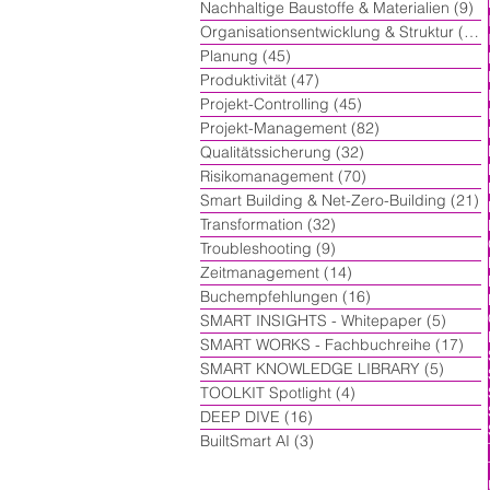
Nachhaltige Baustoffe & Materialien
(9)
9 
Organisationsentwicklung & Struktur
(60)
Planung
(45)
45 Beiträge
Produktivität
(47)
47 Beiträge
Projekt-Controlling
(45)
45 Beiträge
Projekt-Management
(82)
82 Beiträge
Qualitätssicherung
(32)
32 Beiträge
Risikomanagement
(70)
70 Beiträge
Smart Building & Net-Zero-Building
(21)
2
Transformation
(32)
32 Beiträge
Troubleshooting
(9)
9 Beiträge
Zeitmanagement
(14)
14 Beiträge
Buchempfehlungen
(16)
16 Beiträge
SMART INSIGHTS - Whitepaper
(5)
5 Beit
SMART WORKS - Fachbuchreihe
(17)
17 
SMART KNOWLEDGE LIBRARY
(5)
5 Beit
TOOLKIT Spotlight
(4)
4 Beiträge
DEEP DIVE
(16)
16 Beiträge
BuiltSmart AI
(3)
3 Beiträge