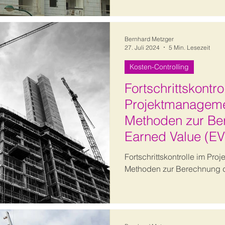
Bernhard Metzger
27. Juli 2024
5 Min. Lesezeit
Kosten-Controlling
Fortschrittskontro
Projektmanageme
Methoden zur Be
Earned Value (EV
Fortschrittskontrolle im Pr
Methoden zur Berechnung d