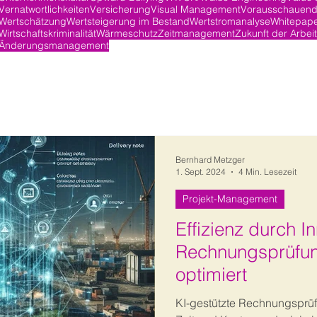
Vernatwortlichkeiten
Versicherung
Visual Management
Vorausschauend
Wertschätzung
Wertsteigerung im Bestand
Wertstromanalyse
Whitepap
Wirtschaftskriminalität
Wärmeschutz
Zeitmanagement
Zukunft der Arbeit
Änderungsmanagement
Bernhard Metzger
1. Sept. 2024
4 Min. Lesezeit
Projekt-Management
Effizienz durch I
Rechnungsprüfu
optimiert
KI-gestützte Rechnungsprüf