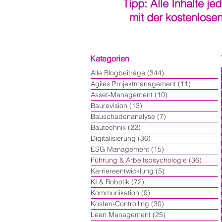
Tipp: Alle Inhalte je
mit der kostenlose
Kategorien
Alle Blogbeiträge
(344)
344 Beiträge
Agiles Projektmanagement
(11)
11 Beiträ
Asset-Management
(10)
10 Beiträge
Baurevision
(13)
13 Beiträge
Bauschadenanalyse
(7)
7 Beiträge
Bautechnik
(22)
22 Beiträge
Digitalisierung
(36)
36 Beiträge
ESG Management
(15)
15 Beiträge
Führung & Arbeitspsychologie
(36)
36 Bei
Karriereentwicklung
(5)
5 Beiträge
KI & Robotik
(72)
72 Beiträge
Kommunikation
(9)
9 Beiträge
Kosten-Controlling
(30)
30 Beiträge
Lean Management
(25)
25 Beiträge