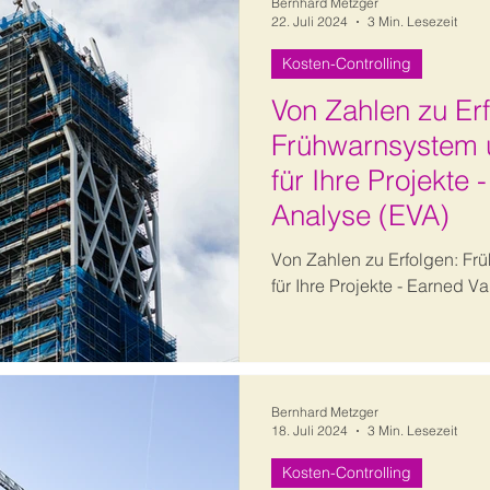
Bernhard Metzger
22. Juli 2024
3 Min. Lesezeit
Kosten-Controlling
Von Zahlen zu Er
Frühwarnsystem 
für Ihre Projekte
Analyse (EVA)
Von Zahlen zu Erfolgen: Fr
für Ihre Projekte - Earned V
Bernhard Metzger
18. Juli 2024
3 Min. Lesezeit
Kosten-Controlling