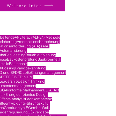
Weitere Infos
rbeitende
AI-Literacy
ALPEN-Methode
rsicherung
Amortisationsberechnung
ationsanforderung (AIA) (AIA)
Automatisierung
pha
Backcasting
Bauablaufplanung
nose
Baukostenprüfung
Baukybernetik
stelle
Bautechnik
ch
Bossing
Brandbekänpfung
D und SFDR
CapEx
Changemanagement
y
DEEP DIVE
DIN 276
Leadership
Design Thinking
umentenmanagement
SG-konforme Maßnahmen
EU AI Act
trix
Energieeffizientes Design
ffects Analysis
Fachkompetenz
fteentwicklung
Führungskultur
en
Gebäudetyp E
Gemba-Walk
adenregulierung
GÜ-Vergabe