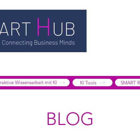
TSMART AI
MEDIATHEK
BLOG
INFORMATION
SMART
EDGE LIBRARY
SMART FOCUS
ÜBER UNS
SHOP
K
tive Wissensarbeit mit KI
KI Tools
SMART R
BLOG