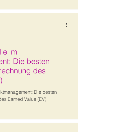
lle im
nt: Die besten
rechnung des
)
ojektmanagement: Die besten
es Earned Value (EV)