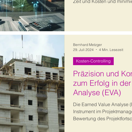
Zeit und Kosten und minimie
Bernhard Metzger
29. Juli 2024
4 Min. Lesezeit
Kosten-Controlling
Präzision und Ko
zum Erfolg in de
Analyse (EVA)
Die Earned Value Analyse (E
Instrument im Projektmanag
Bewertung des Projektfortsch