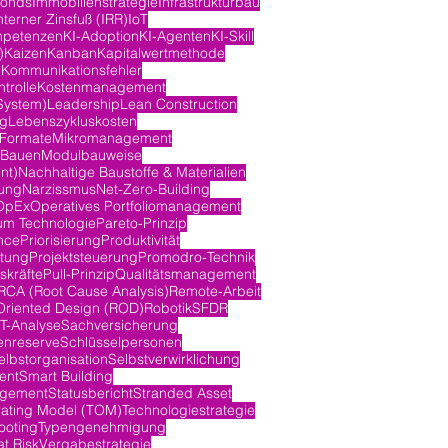
fonds
Immobilienstrategie
Infrastrukturbau
nterner Zinsfuß (IRR)
IoT
mpetenzen
KI-Adoption
KI-Agenten
KI-Skill
)
Kaizen
Kanban
Kapitalwertmethode
n
Kommunikationsfehler
trolle
Kostenmanagement
System)
Leadership
Lean Construction
ng
Lebenszykluskosten
-Formate
Mikromanagement
 Bauen
Modulbauweise
nt)
Nachhaltige Baustoffe & Materialien
ung
Narzissmus
Net-Zero-Building
OpEx
Operatives Portfoliomanagement
m Technologie
Pareto-Prinzip
nce
Priorisierung
Produktivität
itung
Projektsteuerung
Promodro-Technik
skräfte
Pull-Prinzip
Qualitätsmanagement
RCA (Root Cause Analysis)
Remote-Arbeit
Oriented Design (ROD)
Robotik
SFDR
-Analyse
Sachversicherung
nreserve
Schlüsselpersonen
elbstorganisation
Selbstverwirklichung
ent
Smart Building
agement
Statusbericht
Stranded Asset
rating Model (TOM)
Technologiestrategie
ooting
Typengenehmigung
at Risk
Vergabestrategie