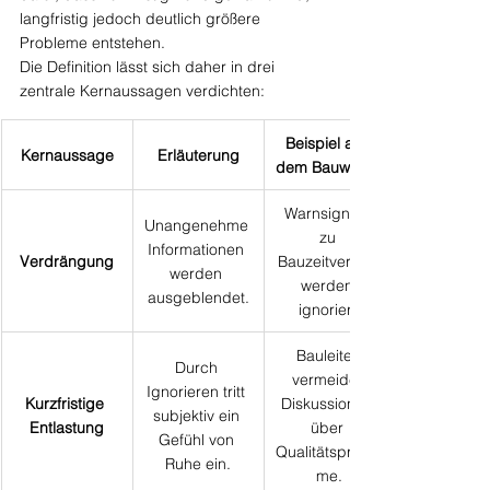
langfristig jedoch deutlich größere 
Probleme entstehen.
Die Definition lässt sich daher in drei 
zentrale Kernaussagen verdichten:
Beispiel aus 
Kernaussage
Erläuterung
dem Bauwesen
Warnsignale 
Unangenehme 
zu 
Informationen 
Verdrängung
Bauzeitverzug 
werden 
werden 
ausgeblendet.
ignoriert.
Bauleiter 
Durch 
vermeidet 
Ignorieren tritt 
Kurzfristige 
Diskussionen 
subjektiv ein 
Entlastung
über 
Gefühl von 
Qualitätsproble
Ruhe ein.
me.