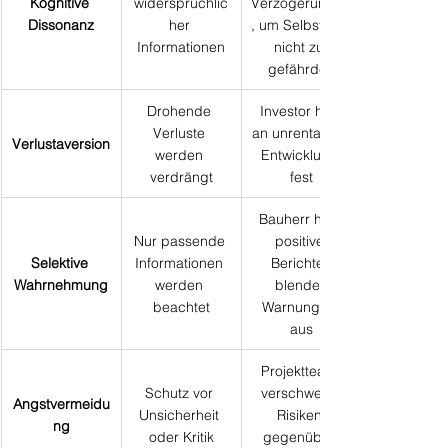
Kognitive 
widersprüchlic
Verzögerungen
Dissonanz
her 
, um Selbstbild 
Informationen
nicht zu 
gefährden
Drohende 
Investor hält 
Verluste 
an unrentabler 
Verlustaversion
werden 
Entwicklung 
verdrängt
fest
Bauherr hört 
Nur passende 
positive 
Selektive 
Informationen 
Berichte, 
Wahrnehmung
werden 
blendet 
beachtet
Warnungen 
aus
Projektteam 
Schutz vor 
verschweigt 
Angstvermeidu
Unsicherheit 
Risiken 
ng
oder Kritik
gegenüber 