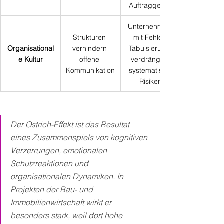
Auftraggeber
Unternehmen 
Strukturen 
mit Fehler-
Organisational
verhindern 
Tabuisierung 
e Kultur
offene 
verdrängen 
Kommunikation
systematisch 
Risiken
Der Ostrich-Effekt ist das Resultat 
eines Zusammenspiels von kognitiven 
Verzerrungen, emotionalen 
Schutzreaktionen und 
organisationalen Dynamiken. In 
Projekten der Bau- und 
Immobilienwirtschaft wirkt er 
besonders stark, weil dort hohe 