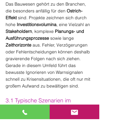
Das Bauwesen gehört zu den Branchen, 
die besonders anfällig für den 
Ostrich-
Effekt
 sind. Projekte zeichnen sich durch 
hohe 
Investitionsvolumina
, eine Vielzahl an 
Stakeholdern
, komplexe 
Planungs- und 
Ausführungsprozesse
 sowie lange 
Zeithorizonte
 aus. Fehler, Verzögerungen 
oder Fehlentscheidungen können deshalb 
gravierende Folgen nach sich ziehen. 
Gerade in diesem Umfeld führt das 
bewusste Ignorieren von Warnsignalen 
schnell zu Krisensituationen, die oft nur mit 
großem Aufwand zu bewältigen sind.
3.1 Typische Szenarien im 
Bauwesen
In der Praxis zeigt sich der Ostrich-Effekt in 
einer Vielzahl von Mustern. Drei besonders 
prägnante Beispiele sind: