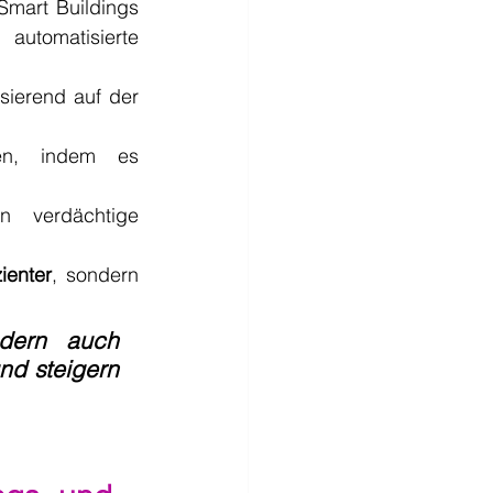
mart Buildings 
utomatisierte 
ierend auf der 
en, indem es 
n verdächtige 
zienter
, sondern 
dern auch 
nd steigern 