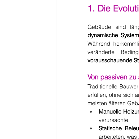
1. Die Evolut
dynamische Syste
Während herkömml
veränderte Bedin
vorausschauende St
Von passiven zu
Traditionelle Bauwe
erfüllen, ohne sich
meisten älteren Geb
Manuelle Heizu
verursachte.
Statische Bele
arbeiteten, was