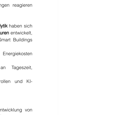
gen reagieren 
ytik
 haben sich 
turen
 entwickelt, 
mart Buildings 
 Energiekosten 
n Tageszeit, 
rollen und KI-
ntwicklung von 