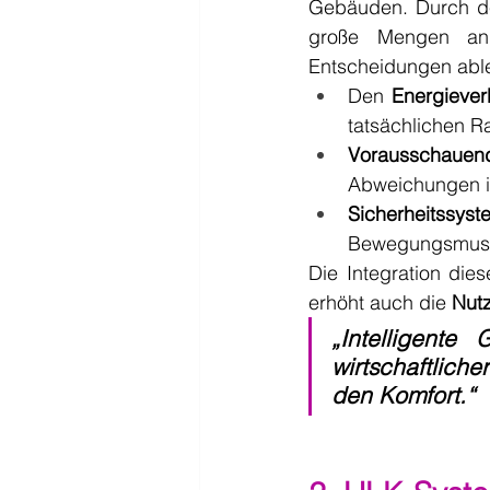
Gebäuden. Durch de
große Mengen a
Entscheidungen ablei
Den 
Energiever
tatsächlichen R
Vorausschauen
Abweichungen in
Sicherheitssys
Bewegungsmuster
Die Integration die
erhöht auch die 
Nutz
„Intelligente
wirtschaftliche
den Komfort.“