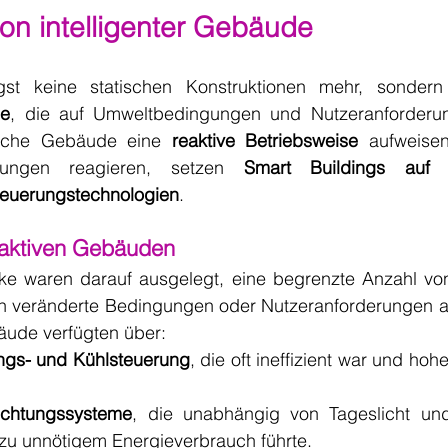
ion intelligenter Gebäude
me
, die auf Umweltbedingungen und Nutzeranforderun
iche Gebäude eine 
reaktive Betriebsweise 
aufweisen
gungen reagieren, setzen 
Smart Buildings auf p
euerungstechnologien
.
 aktiven Gebäuden
rke waren darauf ausgelegt, eine begrenzte Anzahl von
 an veränderte Bedingungen oder Nutzeranforderungen a
äude verfügten über:
ngs- und Kühlsteuerung
, die oft ineffizient war und hoh
uchtungssysteme
, die unabhängig von Tageslicht un
 zu unnötigem Energieverbrauch führte.