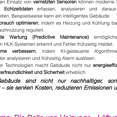
n Einsatz von 
vernetzten Sensoren
 können moderne S
n 
Echtzeitdaten
 erfassen, analysieren und daraus a
ten. Beispielsweise kann ein intelligentes Gebäude:
brauch optimieren
, indem es Heizung und Kühlung bas
aumnutzung reguliert.
de Wartung (Predictive Maintenance)
 ermöglich
 HLK-Systemen erkennt und Fehler frühzeitig meldet.
teme verbessern
, indem KI-gesteuerte Algorithme
 analysieren und frühzeitig Alarm auslösen.
ser Technologien macht Gebäude nicht nur 
energieeffi
erfreundlichkeit und Sicherheit
 erheblich.
 Gebäude sind nicht nur nachhaltiger, son
r – sie senken Kosten, reduzieren Emissionen u