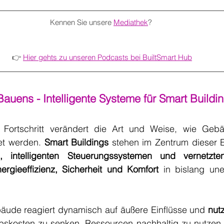
Kennen Sie unsere 
Mediathek
? 
👉 
Hier gehts zu unseren Podcasts bei BuiltSmart Hub
Bauens - Intelligente Systeme für Smart Buildi
 Fortschritt verändert die Art und Weise, wie Gebäu
et werden. 
Smart Buildings
 stehen im Zentrum dieser E
, intelligenten Steuerungssystemen und vernetzte
ergieeffizienz, Sicherheit und Komfort
 in bislang une
ebäude reagiert dynamisch auf äußere Einflüsse und 
nutz
ebskosten zu senken, Ressourcen nachhaltig zu nutzen