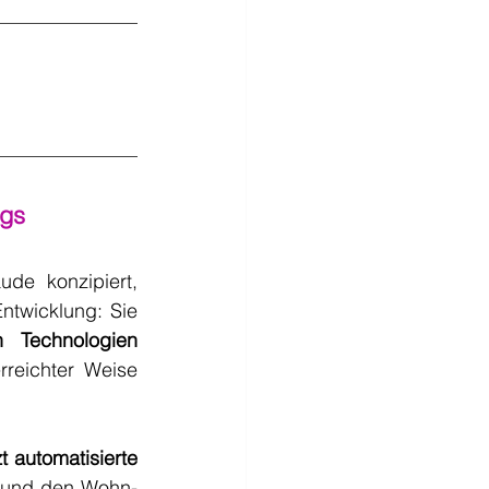
ngs
de konzipiert, 
ntwicklung: Sie 
n Technologien
rreichter Weise 
t automatisierte 
 und den Wohn- 