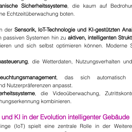
nische Sicherheitssysteme
, die kaum auf Bedrohun
ine Echtzeitüberwachung boten.
in der 
Sensorik, IoT-Technologie und KI-gestützten Anal
 passiven Systemen hin zu 
aktiven, intelligenten Struk
ieren und sich selbst optimieren können. Moderne S
imasteuerung
, die Wetterdaten, Nutzungsverhalten und
leuchtungsmanagement
, das sich automatisch a
d Nutzerpräferenzen anpasst.
erheitssysteme
, die Videoüberwachung, Zutrittskont
ohungserkennung kombinieren.
 und KI in der Evolution intelligenter Gebäude
nge (IoT) spielt eine zentrale Rolle in der Weitere