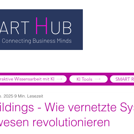
TSMART AI
MEDIATHEK
BLOG
INFORMATION
SMART
EDGE LIBRARY
SMART FOCUS
ÜBER UNS
SHOP
K
tive Wissensarbeit mit KI
KI Tools
SMART R
b. 2025
9 Min. Lesezeit
ldings - Wie vernetzte S
esen revolutionieren