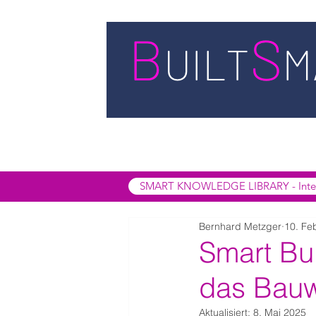
STARTSEITE
LEISTUNGEN
BUIL
SMART INSIGHTS
SMART KNOWL
SMART KNOWLEDGE LIBRARY - Interak
Bernhard Metzger
10. Fe
Smart Bui
das Bauw
Aktualisiert:
8. Mai 2025