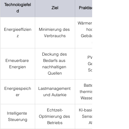
Technologiefel
Ziel
Praktische Umsetzung
d
Wärmerückgewinnung, 
Energieeffizien
Minimierung des 
hocheffiziente 
z
Verbrauchs
Gebäudehülle, LED-
Systeme
Deckung des 
PV-Anlagen, 
Erneuerbare 
Bedarfs aus 
Geothermie, 
Energien
nachhaltigen 
Solarthermie
Quellen
Batteriespeicher, 
Energiespeich
Lastmanagement 
thermische Speicher, 
er
und Autarkie
Wasserstofflösungen
Echtzeit-
KI-basierte Regelung, 
Intelligente 
Optimierung des 
Sensorik, adaptive 
Steuerung
Betriebs
Algorithmen