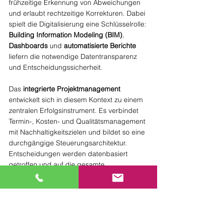
frühzeitige Erkennung von Abweichungen 
und erlaubt rechtzeitige Korrekturen. Dabei 
spielt die Digitalisierung eine Schlüsselrolle: 
Building Information Modeling (BIM)
, 
Dashboards 
und 
automatisierte Berichte
liefern die notwendige Datentransparenz 
und Entscheidungssicherheit.
Das 
integrierte Projektmanagement
entwickelt sich in diesem Kontext zu einem 
zentralen Erfolgsinstrument. Es verbindet 
Termin-, Kosten- und Qualitätsmanagement 
mit Nachhaltigkeitszielen und bildet so eine 
durchgängige Steuerungsarchitektur. 
Entscheidungen werden datenbasiert 
getroffen und auf die gesamte 
Projektlaufzeit ausgerichtet. So kann 
beispielsweise die Auswahl von Baustoffen 
nicht nur nach Preis und Verfügbarkeit, 
sondern auch nach CO₂-Bilanz, 
Recyclingfähigkeit und Lebensdauer 