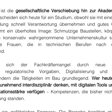
ist die 
gesellschaftliche Verschiebung hin zur Akade
cheiden sich heute für ein Studium, obwohl sie mit ein
dung schnell Verantwortung übernehmen und gutes G
t ein überholtes Image: Schmutzige Baustellen, körp
ls konservativ wahrgenommene Unternehmenskultur s
ge Frauen, die in technischen Berufen nach w
nd.
t sich der Fachkräftemangel durch neue Anf
le, regulatorische Vorgaben, Digitalisierung und t
ändern die Tätigkeiten im Bau grundlegend. 
Wer heut
zunehmend interdisziplinär denken, mit digitalen Tools
tionsstärke verfügen
 – Kompetenzen, die bisher nich
ung standen.
ein gefährlicher Engpass: Die Branche benötigt gle