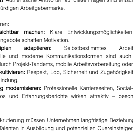
würdigen Arbeitgebermarke.
ren:
 sichtbar machen:
 Klare Entwicklungsmöglichkeiten
ngebote schaffen Motivation.
zipien adaptieren:
 Selbstbestimmtes Arbeite
elle und moderne Kommunikationsformen sind auch a
durch Projekt-Tandems, mobile Arbeitsvorbereitung oder 
ultivieren:
 Respekt, Lob, Sicherheit und Zugehörigkeit
 Bindung.
ng modernisieren:
 Professionelle Karriereseiten, Social
eos und Erfahrungsberichte wirken attraktiv – beson
 Rekrutierung müssen Unternehmen langfristige Beziehun
Talenten in Ausbildung und potenziellen Quereinsteiger