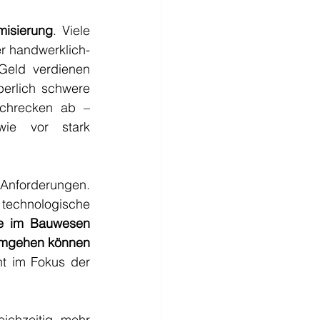
misierung
. Viele 
er handwerklich-
eld verdienen 
erlich schwere 
chrecken ab – 
ie vor stark 
orderungen. 
echnologische 
e im Bauwesen 
 umgehen können 
t im Fokus der 
ichzeitig mehr 