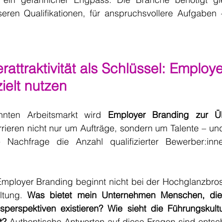
ren Qualifikationen, für anspruchsvollere Aufgaben 
rattraktivität als Schlüssel: Employe
ielt nutzen
nten Arbeitsmarkt wird 
Employer Branding zur Üb
ieren nicht nur um Aufträge, sondern um Talente – und
 Nachfrage die Anzahl qualifizierter Bewerber:inn
 Employer Branding beginnt nicht bei der Hochglanzbros
ltung. 
Was bietet mein Unternehmen Menschen, die h
perspektiven existieren? Wie sieht die Führungskult
t?
 Authentische Antworten auf diese Fragen sind entsc