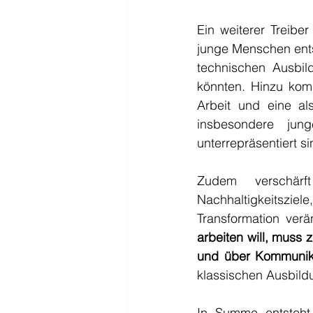
Ein weiterer Treiber 
junge Menschen ents
technischen Ausbil
könnten. Hinzu komm
Arbeit und eine a
insbesondere jun
unterrepräsentiert si
Zudem verschärf
Nachhaltigkeitszie
Transformation ver
arbeiten will, muss 
und über Kommunika
klassischen Ausbild
In Summe entsteht 