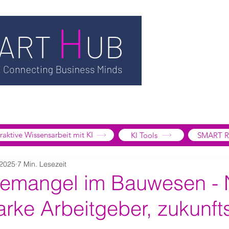
TSMART AI
MEDIATHEK
BLOG
INFORMATION
SMART
EDGE LIBRARY
SMART FOCUS
ÜBER UNS
SHOP
K
tive Wissensarbeit mit KI
KI Tools
SMART R
 2025
7 Min. Lesezeit
temangel im Bauwesen -
rke Arbeitgeber, zukunft