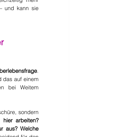
– und kann sie 
r 
erlebensfrage
. 
 das auf einem 
en bei Weitem 
chüre, sondern 
ier arbeiten? 
ur aus? Welche 
heidend für den 