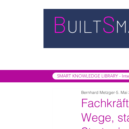
STARTSEITE
LEISTUNGEN
BUIL
SMART INSIGHTS
SMART KNOWL
SMART KNOWLEDGE LIBRARY - Interak
Bernhard Metzger
5. Mai
Fachkräf
Wege, sta