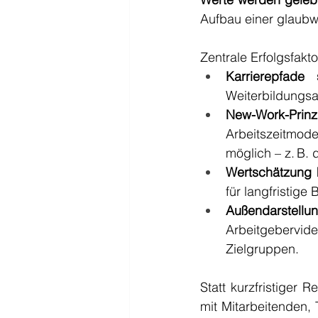
Aufbau einer glaub
Zentrale Erfolgsfakto
Karrierepfade
Weiterbildungsa
New-Work-Prin
Arbeitszeitmod
möglich – z. B. 
Wertschätzung k
für langfristige
Außendarstellu
Arbeitgebervid
Zielgruppen.
Statt kurzfristiger
mit Mitarbeitenden, 