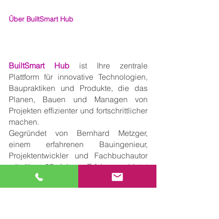
Über BuiltSmart Hub
BuiltSmart Hub
 ist Ihre zentrale 
Plattform für innovative Technologien, 
Baupraktiken und Produkte, die das 
Planen, Bauen und Managen von 
Projekten effizienter und fortschrittlicher 
machen.
Gegründet von Bernhard Metzger, 
einem erfahrenen Bauingenieur, 
Projektentwickler und Fachbuchautor 
mit über 35 Jahren Erfahrung, bietet 
BuiltSmart Hub 
fundierte Einblicke, 
hochwertige und gut recherchierte 
Inhalte und eine Vielzahl an Themen, 
um in der schnelllebigen Welt des 