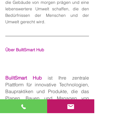
die Gebäude von morgen prägen und eine 
lebenswertere Umwelt schaffen, die den 
Bedürfnissen der Menschen und der 
Umwelt gerecht wird.
Über BuiltSmart Hub
BuiltSmart Hub
 ist Ihre zentrale 
Plattform für innovative Technologien, 
Baupraktiken und Produkte, die das 
Planen, Bauen und Managen von 
Projekten effizienter und fortschrittlicher 
machen.
Gegründet von Bernhard Metzger, 
einem erfahrenen Bauingenieur, 
Projektentwickler und Fachbuchautor 