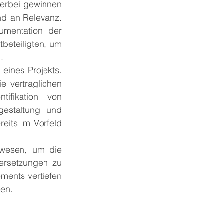
ierbei gewinnen 
d an Relevanz. 
mentation der 
eteiligten, um 
.
ines Projekts. 
e vertraglichen 
ifikation von 
estaltung und 
eits im Vorfeld 
wesen, um die 
ersetzungen zu 
ents vertiefen 
ten.