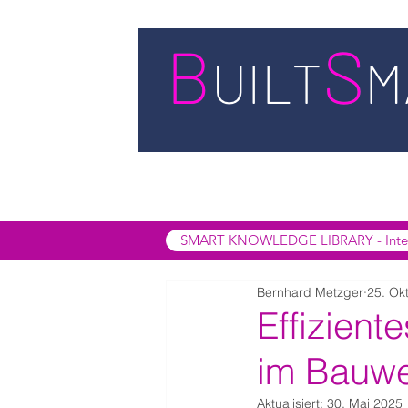
STARTSEITE
LEISTUNGEN
BUIL
SMART INSIGHTS
SMART KNOWL
SMART KNOWLEDGE LIBRARY - Interak
Bernhard Metzger
25. Ok
Effizient
im Bauwe
Aktualisiert:
30. Mai 2025