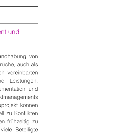
nt und 
andhabung von 
üche, auch als 
h vereinbarten 
e Leistungen. 
mentation und 
ektmanagements 
projekt können 
 zu Konflikten 
n frühzeitig zu 
ele Beteiligte 