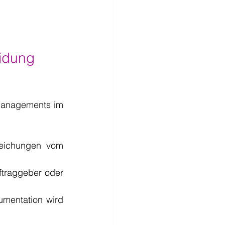
idung 
tmanagements im 
eichungen vom 
ftraggeber oder 
mentation wird 