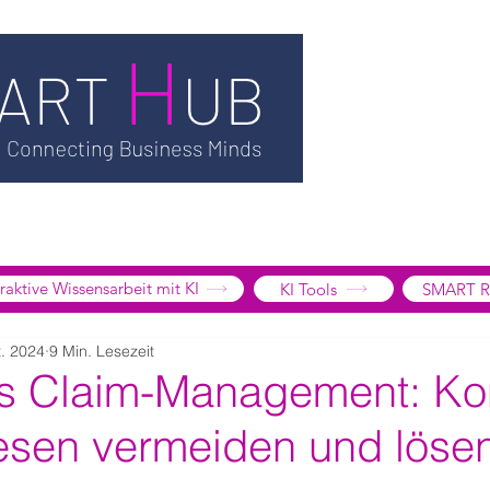
TSMART AI
MEDIATHEK
BLOG
INFORMATION
SMART
EDGE LIBRARY
SMART FOCUS
ÜBER UNS
SHOP
K
tive Wissensarbeit mit KI
KI Tools
SMART R
t. 2024
9 Min. Lesezeit
es Claim-Management: Kon
sen vermeiden und löse