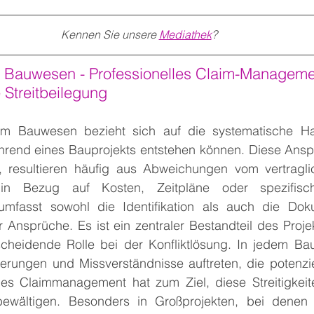
Kennen Sie unsere 
Mediathek
?   
m Bauwesen - Professionelles Claim-Manageme
 Streitbeilegung
m Bauwesen bezieht sich auf die systematische H
rend eines Bauprojekts entstehen können. Diese Anspr
, resultieren häufig aus Abweichungen vom vertraglic
in Bezug auf Kosten, Zeitpläne oder spezifisch
fasst sowohl die Identifikation als auch die Doku
 Ansprüche. Es ist ein zentraler Bestandteil des Proj
scheidende Rolle bei der Konfliktlösung. In jedem Bau
ungen und Missverständnisse auftreten, die potenziell
lles Claimmanagement hat zum Ziel, diese Streitigkeite
wältigen. Besonders in Großprojekten, bei denen vi