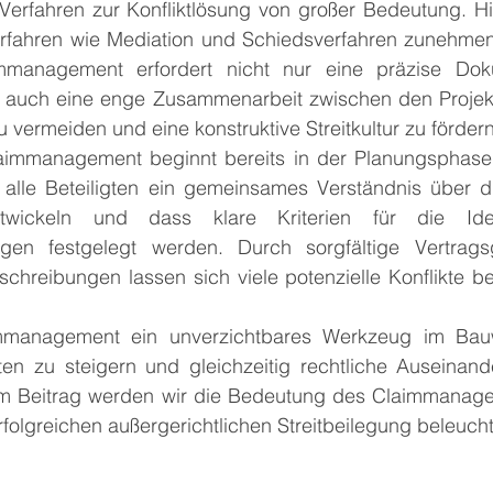
d Verfahren zur Konfliktlösung von großer Bedeutung. H
erfahren wie Mediation und Schiedsverfahren zunehmen
immanagement erfordert nicht nur eine präzise Doku
auch eine enge Zusammenarbeit zwischen den Projektb
 vermeiden und eine konstruktive Streitkultur zu fördern
aimmanagement beginnt bereits in der Planungsphase e
s alle Beteiligten ein gemeinsames Verständnis über di
ntwickeln und dass klare Kriterien für die Ident
gen festgelegt werden. Durch sorgfältige Vertragsg
chreibungen lassen sich viele potenzielle Konflikte ber
immanagement ein unverzichtbares Werkzeug im Bau
kten zu steigern und gleichzeitig rechtliche Auseinand
m Beitrag werden wir die Bedeutung des Claimmanagem
rfolgreichen außergerichtlichen Streitbeilegung beleuch