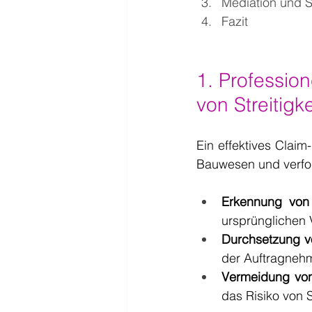
Mediation und 
Fazit
1. Professio
von Streitigk
Ein effektives Clai
Bauwesen und verfol
Erkennung von
ursprünglichen 
Durchsetzung v
der Auftragnehm
Vermeidung von 
das Risiko von S