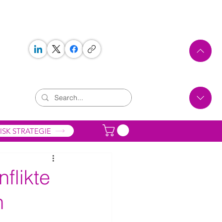
 WORKS
ONTAKT
ISK STRATEGIE
flikte
n