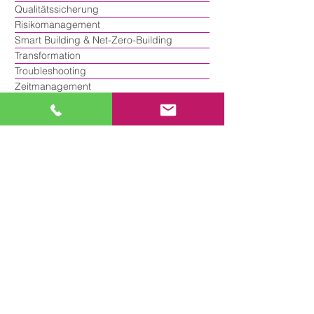
Qualitätssicherung
Risikomanagement
Smart Building & Net-Zero-Building
Transformation
Troubleshooting
Zeitmanagement
Buchempfehlungen
SMART INSIGHTS - Whitepaper
SMART WORKS - Fachbuchreihe
SMART KNOWLEDGE LIBRARY
TOOLKIT Spotlight
DEEP DIVE
BuiltSmart AI
Tag Cloud - Entdecken Sie mehr Inhalte
(alphabetisch sortiert)
360°-Scans
3D-Druckverfahren
5-Why-Methode
5S-Methode
A B C Mitarbeitende
AI-Literacy
ALPEN-Methode
AR/VR/XR
Achtsamkeit
Agentic AI
Agiles Projektmanagement