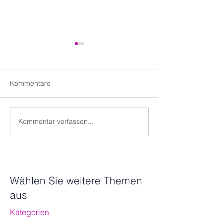
Kommentare
Kommentar verfassen...
Welche konkreten Schritte
ESG im Fokus: 
müssen Unternehmen ab
SFDR als Game
2024 zur Umsetzung der
für
CSRD unternehmen?
Immobilienunte
Wählen Sie weitere Themen
aus
Kategorien