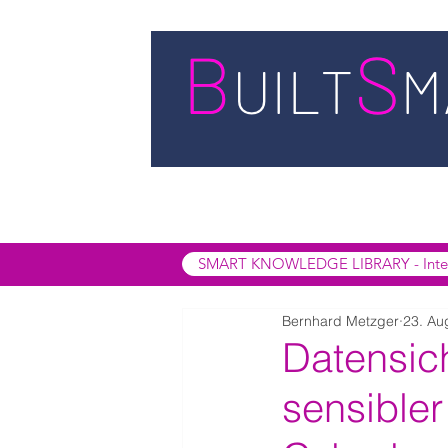
STARTSEITE
LEISTUNGEN
BUIL
SMART INSIGHTS
SMART KNOWL
SMART KNOWLEDGE LIBRARY - Interak
Bernhard Metzger
23. Au
Datensic
sensibler