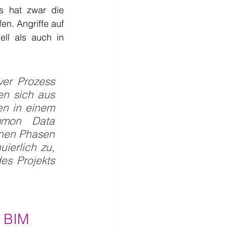
 hat zwar die 
en. Angriffe auf 
ll als auch in 
ver Prozess 
n sich aus 
n in einem 
mon Data 
nen Phasen 
erlich zu, 
s Projekts 
n BIM