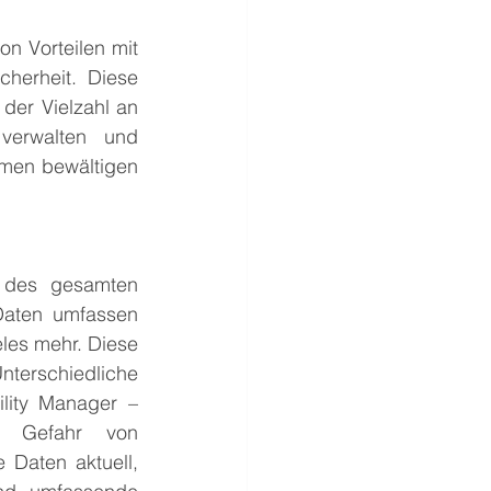
n Vorteilen mit 
herheit. Diese 
er Vielzahl an 
verwalten und 
men bewältigen 
des gesamten 
aten umfassen 
les mehr. Diese 
nterschiedliche 
lity Manager – 
 Gefahr von 
 Daten aktuell, 