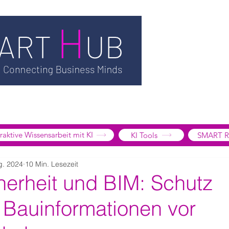
TSMART AI
MEDIATHEK
BLOG
INFORMATION
SMART
EDGE LIBRARY
SMART FOCUS
ÜBER UNS
SHOP
K
tive Wissensarbeit mit KI
KI Tools
SMART R
g. 2024
10 Min. Lesezeit
herheit und BIM: Schutz
 Bauinformationen vor