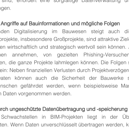
 sind, erfordert eine sorgfältige Datenverwaltung 
ngen.
ngriffe auf Bauinformationen und mögliche Folgen
den Digitalisierung im Bauwesen steigt auch di
rojekte, insbesondere Großprojekte, sind attraktive Ziele
n wirtschaftlich und strategisch wertvoll sein können. 
men annehmen, von gezielten Phishing-Versuche
n, die ganze Projekte lahmlegen können. Die Folgen so
ein: Neben finanziellen Verlusten durch Projektverzöge
 Daten können auch die Sicherheit der Bauwerke s
nschen gefährdet werden, wenn beispielsweise Mani
ten Daten vorgenommen werden.
urch ungeschützte Datenübertragung und -speicherung
Schwachstellen in BIM-Projekten liegt in der Üb
en. Wenn Daten unverschlüsselt übertragen werden, kön