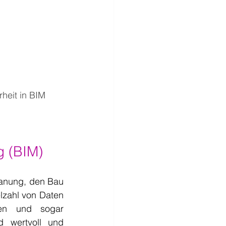
heit in BIM
g (BIM)
lanung, den Bau 
zahl von Daten 
nen und sogar 
 wertvoll und 