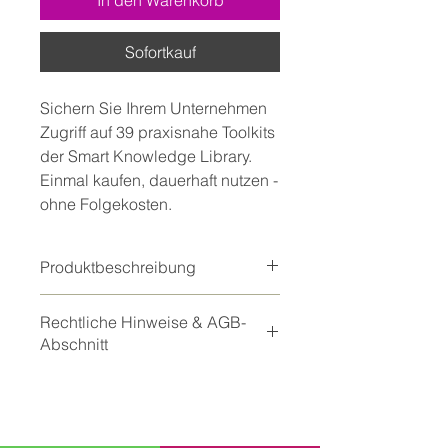
In den Warenkorb
Sofortkauf
Sichern Sie Ihrem Unternehmen
Zugriff auf 39 praxisnahe Toolkits
der Smart Knowledge Library.
Einmal kaufen, dauerhaft nutzen -
ohne Folgekosten.
Produktbeschreibung
Ausführliche Produktbeschreibung
Rechtliche Hinweise & AGB-
Mit diesem Paket erwerben Sie
30
Abschnitt
Firmenlizenzen
für die Smart
Knowledge Library und erhalten
Nutzungsrechte
zusätzlich
9 Gratis-Toolkits
. Damit
Der Rabattcode gilt für das
stehen Ihnen insgesamt
gesamte Unternehmen und
39 Toolkits
zur Verfügung, die Sie
ermöglicht den Download der
ÜBER UNS