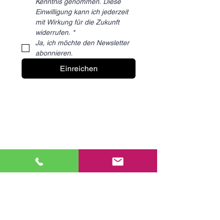
Kenntnis genommen. Diese 
Einwilligung kann ich jederzeit 
mit Wirkung für die Zukunft 
widerrufen.
*
Ja, ich möchte den Newsletter 
abonnieren.
Einreichen
ÜBER UNS
FIRST VIEW
ALL CONTENT
SERVICES
MEDIATHEK
SMART WORKS
SMART INSIGHTS
KOOPERATIONSMÖGLICHKEITEN
SOCIAL MEDIA
GASTAUTOREN